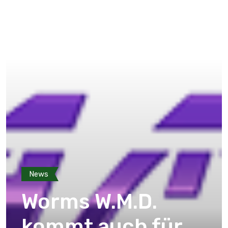
News
Worms W.M.D.
kommt auch für