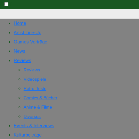
Skip
to
Home
content
Artist Line-Up
Games Vorträge
News
Reviews
Reviews
Videospiele
Retro-Tests
Comics & Bücher
Anime & Filme
Diverses
Events & Interviews
Kulturbeiträge