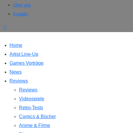
Über uns
Kontakt
Home
Artist Line-Up
Games Vorträge
News
Reviews
Reviews
Videospiele
Retro-Tests
Comics & Bücher
Anime & Filme