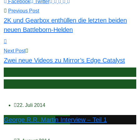
Youtube
LinkedIn
Whatsapp
Tumblr
Reddit
Facebook
Twitter
Previous Post
2K und Gearbox enthüllen die letzten beiden
neuen Battleborn-Helden
Next Post
Zwei neue Videos zu Mirror’s Edge Catalyst
Kategorien
Beliebte Beiträge
22. Juli 2014
George R.R. Martin Interview – Teil 1