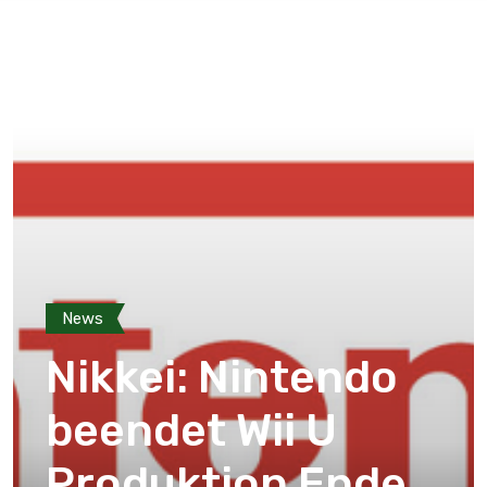
News
Nikkei: Nintendo
beendet Wii U
Produktion Ende