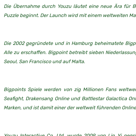
Die Übernahme durch Youzu läutet eine neue Ära für Bi
Puzzle beginnt. Der Launch wird mit einem weltweiten Ma
Die 2002 gegründete und in Hamburg beheimatete Bigpoi
Alle zu erschaffen. Bigpoint betreibt sieben Niederlass
Seoul, San Francisco und auf Malta.
Bigpoints Spiele werden von zig Millionen Fans weltwei
Seafight, Drakensang Online und Battlestar Galactica Onli
Marken, und ist damit einer der weltweit führenden Onlin
Youzu Interactive Co, Ltd, wurde 2009 von Lin Yi gegr