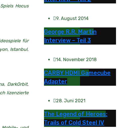
 Spiels Hocus
9. August 2014
George R.R. Martin
Interview – Teil 3
deospiele für
on, Istanbul,
14. November 2018
CARBY HDMI Gamecube
Adapter
a, DarkOrbit,
ch lizenzierte
28. Juni 2021
The Legend of Heroes:
Trails of Cold Steel IV
, Mobile- und