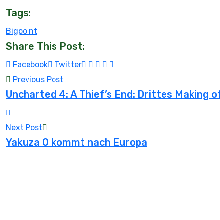
Tags:
Bigpoint
Share This Post:
Youtube
LinkedIn
Whatsapp
Tumblr
Reddit
Facebook
Twitter
Previous Post
Uncharted 4: A Thief’s End: Drittes Making of
Next Post
Yakuza 0 kommt nach Europa