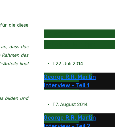
für die diese
Kategorien
Beliebte Beiträge
 an, dass das
Im Rahmen des
Anteile final
22. Juli 2014
George R.R. Martin
Interview – Teil 1
es bilden und
7. August 2014
George R.R. Martin
Interview – Teil 2