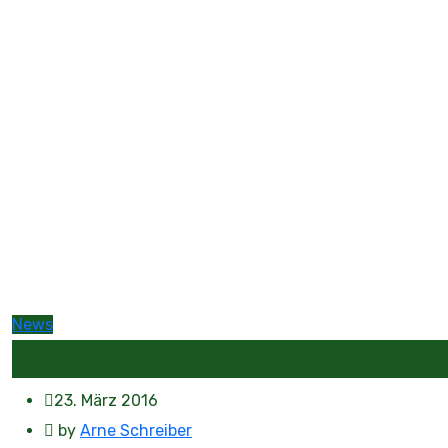
News
Bigpoint GmbH von Youzu In
23. März 2016
by
Arne Schreiber