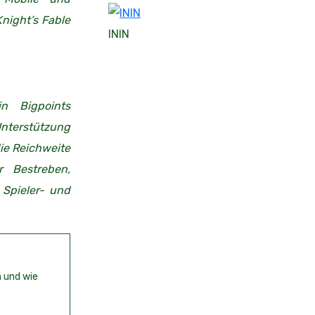
night’s Fable
ININ
n Bigpoints
 Unterstützung
die Reichweite
er Bestreben,
 Spieler- und
n und wie