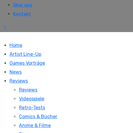
Über uns
Kontakt
Home
Artist Line-Up
Games Vorträge
News
Reviews
Reviews
Videospiele
Retro-Tests
Comics & Bücher
Anime & Filme