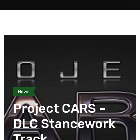
News
Project CARS –
DLC Stancework
Track