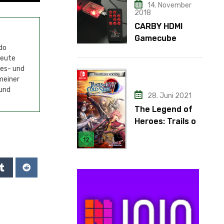
14. November
2018
CARBY HDMI
Gamecube
do
Adapter
Heute
mes- und
meiner
 und
28. Juni 2021
The Legend of
Heroes: Trails of
Cold Steel IV