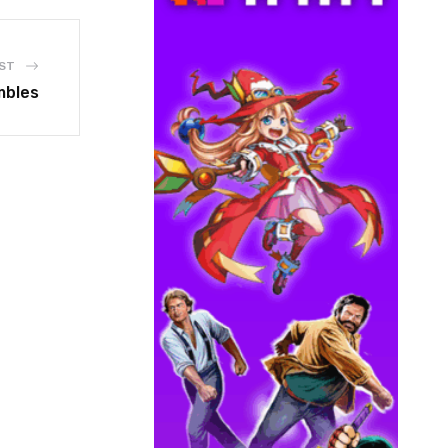
ST
mbles