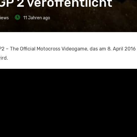
GP 2 veröffentlicht
iews
11 Jahren ago
GP2 – The Official Motocross Videogame, das am 8. April 2016
ird
.