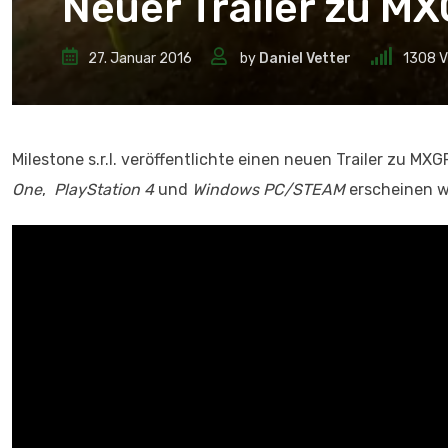
Neuer Trailer zu MX
27. Januar 2016
by
Daniel Vetter
1308
V
Milestone s.r.l. veröffentlichte einen neuen Trailer zu MX
One
,
PlayStation 4
und
Windows PC/STEAM
erscheinen w