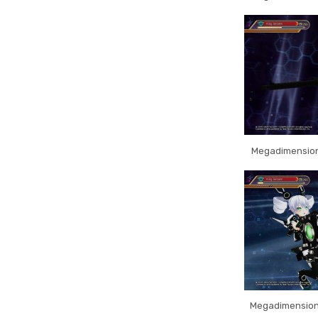
Megadimension
Megadimension