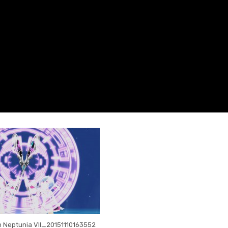
 Neptunia VII_20151110163552