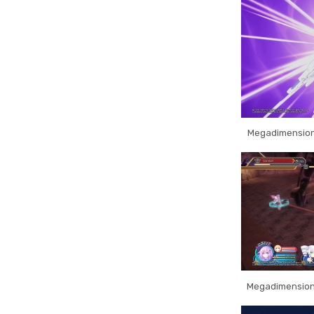
Megadimension
Megadimension