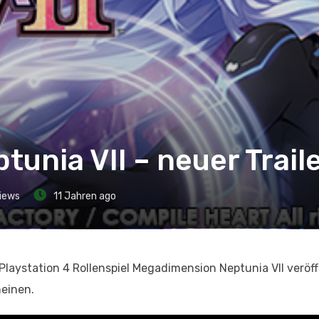
nia VII – neuer Traile
iews
11 Jahren ago
laystation 4 Rollenspiel Megadimension Neptunia VII veröff
heinen.