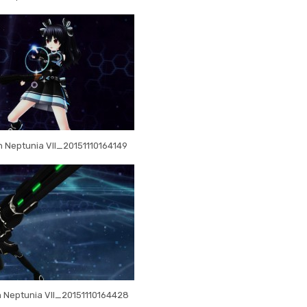
 Neptunia VII_20151110164149
 Neptunia VII_20151110164428