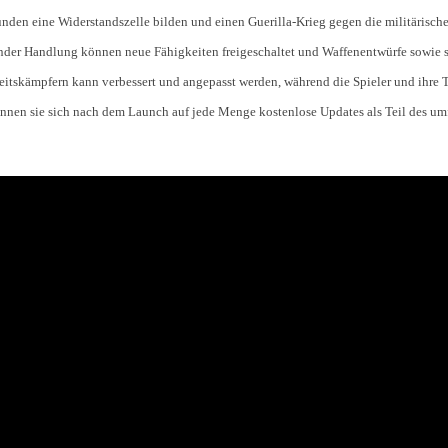
nden eine Widerstandszelle bilden und einen Guerilla-Krieg gegen die militärisc
nder Handlung können neue Fähigkeiten freigeschaltet und Waffenentwürfe sowie s
eitskämpfern kann verbessert und angepasst werden, während die Spieler und ihre
önnen sie sich nach dem Launch auf jede Menge kostenlose Updates als Teil des u