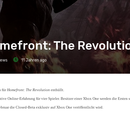
efront: The Revolutio
iews
11 Jahren ago
s
für
Homefront: The Revolution
enthüllt.
ive Online-Erfahrung für vier Spieler. Besitzer einer Xbox One werden die Ersten s
ruar die Closed-Beta exklusiv auf Xbox One veröffentlicht wird.