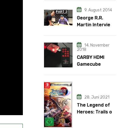
9. August 2014
George R.R.
Martin Interview
– Teil 3
14. November
2018
CARBY HDMI
Gamecube
Adapter
28. Juni 2021
The Legend of
Heroes: Trails of
Cold Steel IV