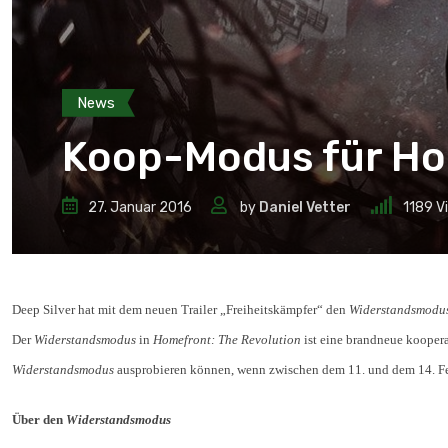
News
Koop-Modus für Hom
27. Januar 2016
by
Daniel Vetter
1189
V
Deep Silver hat mit dem neuen Trailer „Freiheitskämpfer“ den
Widerstandsmodu
Der
Widerstandsmodus
in
Homefront: The Revolution
ist eine brandneue kooperat
Widerstandsmodus
ausprobieren können, wenn zwischen dem 11. und dem 14. Feb
Über den
Widerstandsmodus