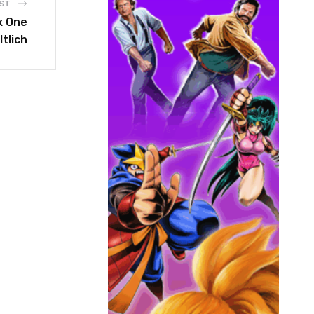
ST
x One
tlich