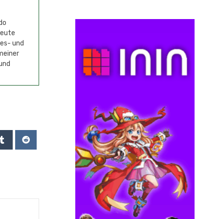
do
Heute
mes- und
meiner
 und