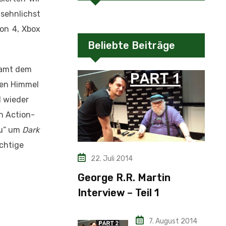
sehnlichst
ion 4, Xbox
Beliebte Beiträge
samt dem
 gen Himmel
l wieder
n Action-
au“ um
Dark
ichtige
22. Juli 2014
George R.R. Martin
Interview – Teil 1
7. August 2014