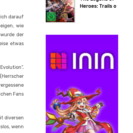
Heroes: Trails of
Cold Steel IV
ich darauf
eigen, wie
 wurde der
eise etwas
volution“,
 (Herrscher
 vergessene
lichen Fans
it diversen
gslos, wenn