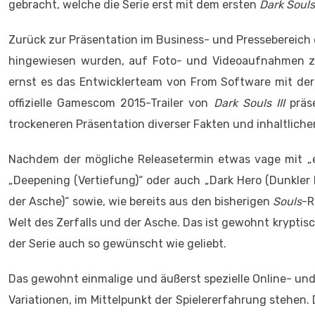
gebracht, welche die Serie erst mit dem ersten
Dark Souls
Zurück zur Präsentation im Business- und Presseberei
hingewiesen wurden, auf Foto- und Videoaufnahmen zu 
ernst es das Entwicklerteam von From Software mit de
offizielle Gamescom 2015-Trailer von
Dark Souls III
präse
trockeneren Präsentation diverser Fakten und inhaltlich
Nachdem der mögliche Releasetermin etwas vage mit „e
„Deepening (Vertiefung)“ oder auch „Dark Hero (Dunkler 
der Asche)“ sowie, wie bereits aus den bisherigen
Souls
-R
Welt des Zerfalls und der Asche. Das ist gewohnt kryptis
der Serie auch so gewünscht wie geliebt.
Das gewohnt einmalige und äußerst spezielle Online- und
Variationen, im Mittelpunkt der Spielererfahrung stehe