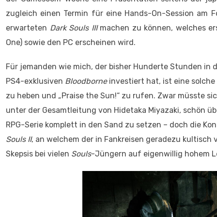
zugleich einen Termin für eine Hands-On-Session am F
erwarteten
Dark Souls III
machen zu können, welches erst
One) sowie den PC erscheinen wird.
Für jemanden wie mich, der bisher Hunderte Stunden in di
PS4-exklusiven
Bloodborne
investiert hat, ist eine solc
zu heben und „Praise the Sun!“ zu rufen. Zwar müsste si
unter der Gesamtleitung von Hidetaka Miyazaki, schön ü
RPG-Serie komplett in den Sand zu setzen – doch die K
Souls II
, an welchem der in Fankreisen geradezu kultisch v
Skepsis bei vielen
Souls
-Jüngern auf eigenwillig hohem L