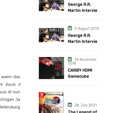
George R.R.
Martin Interview
– Teil 2
9. August 2014
George R.R.
Martin Interview
– Teil 3
14. November
2018
CARBY HDMI
Gamecube
h wenn das
Adapter
k Souls II
uls III
nun
ichtigen Ja
28. Juni 2021
Verbindung
The Legend of