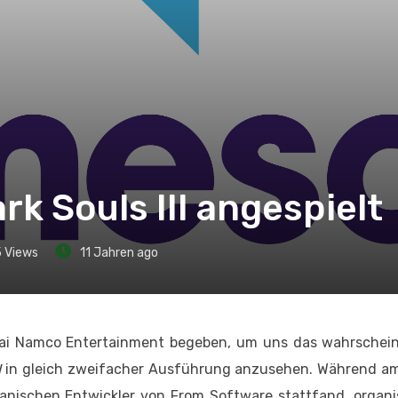
k Souls III angespielt
5
Views
11 Jahren ago
i Namco Entertainment begeben, um uns das wahrscheinl
I
in gleich zweifacher Ausführung anzusehen. Während a
nischen Entwickler von From Software stattfand, organis