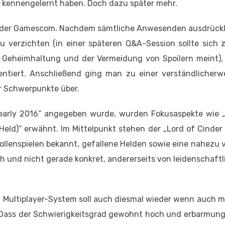
kennengelernt haben. Doch dazu später mehr.
ch der Gamescom. Nachdem sämtliche Anwesenden ausdrückl
verzichten (in einer späteren Q&A-Session sollte sich z
r Geheimhaltung und der Vermeidung von Spoilern meint),
ntiert. Anschließend ging man zu einer verständlicherw
er Schwerpunkte über.
arly 2016“ angegeben wurde, wurden Fokusaspekte wie „E
Held)“ erwähnt. Im Mittelpunkt stehen der „Lord of Cinder
ollenspielen bekannt, gefallene Helden sowie eine nahezu
ch und nicht gerade konkret, andererseits von leidenschaft
 Multiplayer-System soll auch diesmal wieder wenn auch m
n. Dass der Schwierigkeitsgrad gewohnt hoch und erbarmun