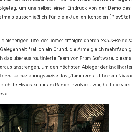
olgetag, um uns selbst einen Eindruck von der Demo des 
mals ausschließlich für die aktuellen Konsolen (PlayStat
e bisherigen Titel der immer erfolgreicheren
Souls
-Reihe 
he Gelegenheit freilich ein Grund, die Arme gleich mehrfach
ch das überaus routinierte Team von From Software, diesma
beraus anstrengen, um den nächsten Ableger der knallharte
ontroverse beziehungsweise das „Jammern auf hohem Nive
erehrte Miyazaki nur am Rande involviert war, hält die vors
evel.