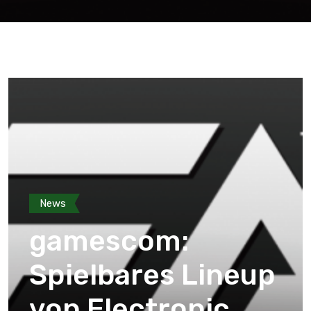
News
gamescom:
Spielbares Lineup
von Electronic