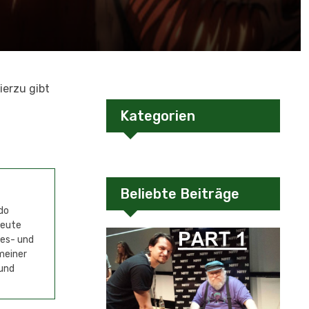
ierzu gibt
Kategorien
Beliebte Beiträge
do
Heute
mes- und
meiner
 und