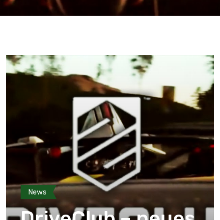
News
DriveClub – neues