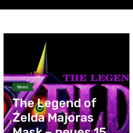
News
The Legend of
Zelda Majoras
Mask – neues 15