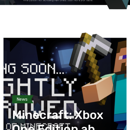
News
Minecraft: Xbox
One Edition ab