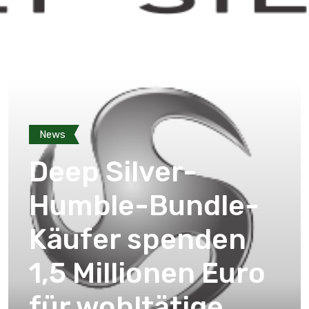
News
Deep Silver-
Humble-Bundle-
Käufer spenden
1,5 Millionen Euro
für wohltätige