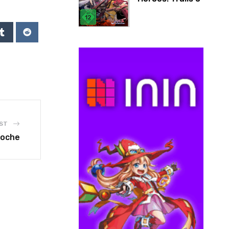
Cold Steel IV
ST
Woche