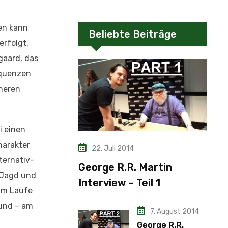
ren kann
Beliebte Beiträge
erfolgt,
gaard, das
equenzen
nneren
i einen
harakter
22. Juli 2014
lternativ-
George R.R. Martin
e Jagd und
Interview – Teil 1
 im Laufe
 und – am
7. August 2014
George R.R.