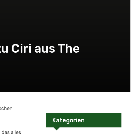
u Ciri aus The
ischen
Kategorien
 das alles