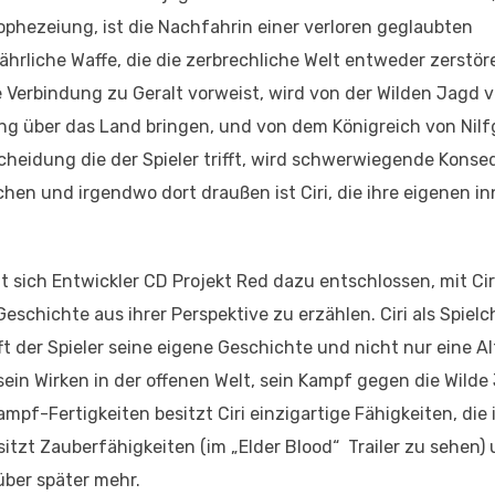
ophezeiung, ist die Nachfahrin einer verloren geglaubten
ährliche Waffe, die die zerbrechliche Welt entweder zerstö
Verbindung zu Geralt vorweist, wird von der Wilden Jagd v
ung über das Land bringen, und von dem Königreich von Nilf
cheidung die der Spieler trifft, wird schwerwiegende Kons
hen und irgendwo dort draußen ist Ciri, die ihre eigenen i
sich Entwickler CD Projekt Red dazu entschlossen, mit Cir
eschichte aus ihrer Perspektive zu erzählen. Ciri als Spielc
fft der Spieler seine eigene Geschichte und nicht nur eine A
sein Wirken in der offenen Welt, sein Kampf gegen die Wild
f-Fertigkeiten besitzt Ciri einzigartige Fähigkeiten, die
esitzt Zauberfähigkeiten (im „Elder Blood“ Trailer zu sehen)
über später mehr.