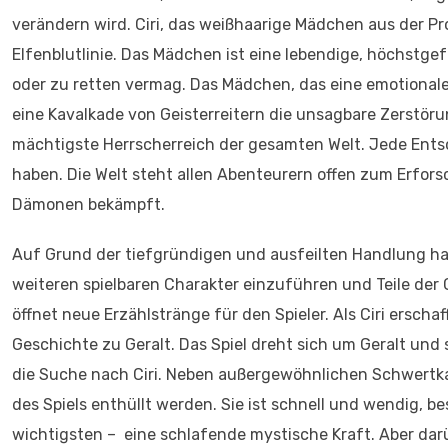
verändern wird. Ciri, das weißhaarige Mädchen aus der Pr
Elfenblutlinie. Das Mädchen ist eine lebendige, höchstgef
oder zu retten vermag. Das Mädchen, das eine emotionale 
eine Kavalkade von Geisterreitern die unsagbare Zerstör
mächtigste Herrscherreich der gesamten Welt. Jede Ents
haben. Die Welt steht allen Abenteurern offen zum Erforsc
Dämonen bekämpft.
Auf Grund der tiefgründigen und ausfeilten Handlung hat 
weiteren spielbaren Charakter einzuführen und Teile der G
öffnet neue Erzählstränge für den Spieler. Als Ciri erscha
Geschichte zu Geralt. Das Spiel dreht sich um Geralt und 
die Suche nach Ciri. Neben außergewöhnlichen Schwertkamp
des Spiels enthüllt werden. Sie ist schnell und wendig, b
wichtigsten – eine schlafende mystische Kraft. Aber dar