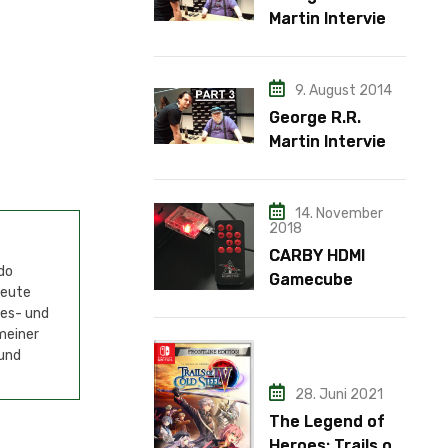
Martin Interview
– Teil 2
9. August 2014
George R.R.
Martin Interview
– Teil 3
14. November
2018
CARBY HDMI
do
Gamecube
Heute
Adapter
mes- und
meiner
 und
28. Juni 2021
The Legend of
Heroes: Trails of