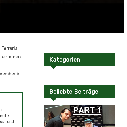
Terraria
er enormen
Kategorien
ovember in
Beliebte Beiträge
do
Heute
mes- und