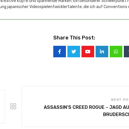
 kreative Köpfe und spannende Marken. Ein besonderer Schwerpunkt 
ung japanischer Videospielentwicklertalente, die ich auf Conventions
Share This Post:
NEXT PO
ASSASSIN’S CREED ROGUE – JAGD AU
BRUDERSC