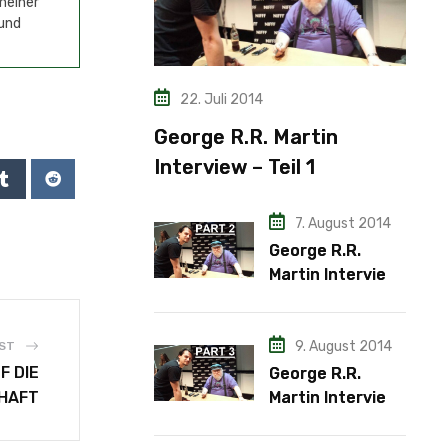
meiner
 und
22. Juli 2014
George R.R. Martin
Interview – Teil 1
7. August 2014
George R.R.
Martin Interview
– Teil 2
9. August 2014
ST
F DIE
George R.R.
Martin Interview
HAFT
– Teil 3