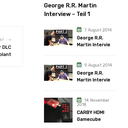
George R.R. Martin
Interview – Teil 1
7. August 2014
George R.R.
ST
Martin Interview
r DLC
– Teil 2
plant
9. August 2014
George R.R.
Martin Interview
– Teil 3
14. November
2018
CARBY HDMI
Gamecube
Adapter