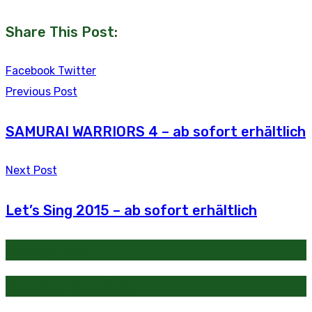
Share This Post:
Youtube
LinkedIn
Whatsapp
Tumblr
Reddit
Facebook
Twitter
Previous Post
SAMURAI WARRIORS 4 – ab sofort erhältlich
Next Post
Let’s Sing 2015 – ab sofort erhältlich
Kategorien
Beliebte Beiträge