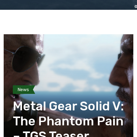
News
Metal Gear Solid V:
The Phantom Pain
– TGS Teaser