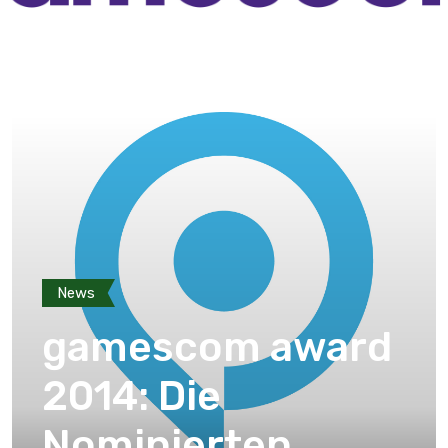
News
gamescom award
2014: Die
Nominierten