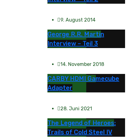
9. August 2014
George R.R. Martin
Interview – Teil 3
14. November 2018
CARBY HDMI Gamecube
Adapter
28. Juni 2021
The Legend of Heroes:
Trails of Cold Steel IV