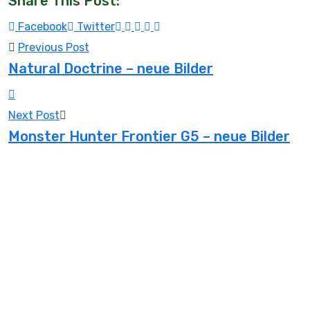
Share This Post:
Youtube
LinkedIn
Whatsapp
Tumblr
Reddit
Facebook
Twitter
Previous Post
Natural Doctrine – neue Bilder
Next Post
Monster Hunter Frontier G5 – neue Bilder