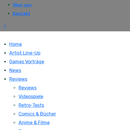
Über uns
Kontakt
Home
Artist Line-Up
Games Vorträge
News
Reviews
Reviews
Videospiele
Retro-Tests
Comics & Bücher
Anime & Filme