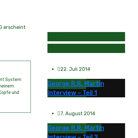
G erscheint
Kategorien
Beliebte Beiträge
22. Juli 2014
ment System
George R.R. Martin
 meinem
Interview – Teil 1
 Köpfe und
7. August 2014
George R.R. Martin
Interview – Teil 2