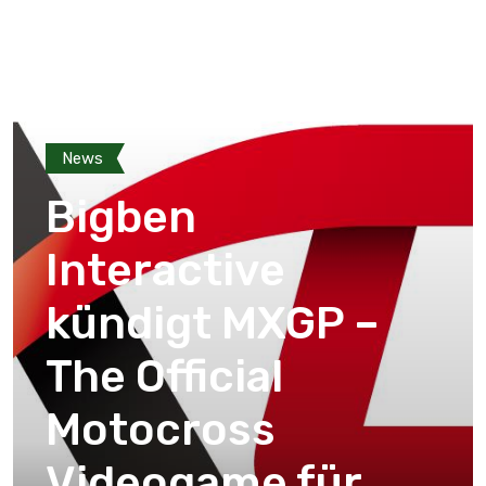
News
Bigben
Interactive
kündigt MXGP –
The Official
Motocross
Videogame für