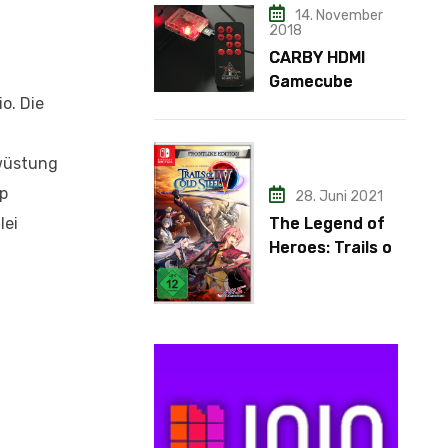
14. November
2018
CARBY HDMI
Gamecube
o. Die
Adapter
rwüstung
ip
28. Juni 2021
lei
The Legend of
Heroes: Trails of
Cold Steel IV