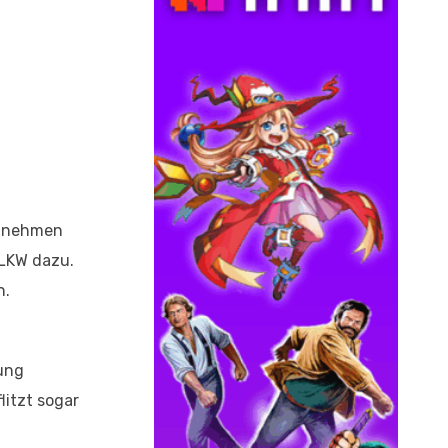
 annehmen
 LKW dazu.
n.
rung
litzt sogar