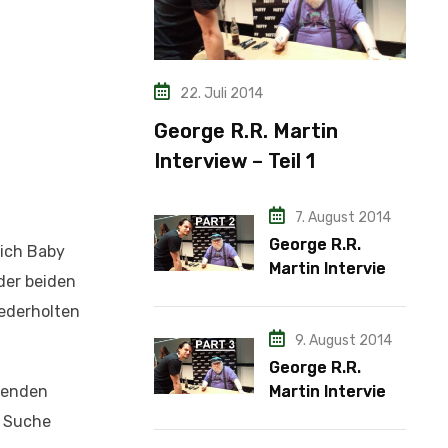
22. Juli 2014
George R.R. Martin
Interview – Teil 1
7. August 2014
George R.R.
lich Baby
Martin Interview
der beiden
– Teil 2
iederholten
9. August 2014
George R.R.
ebenden
Martin Interview
– Teil 3
e Suche