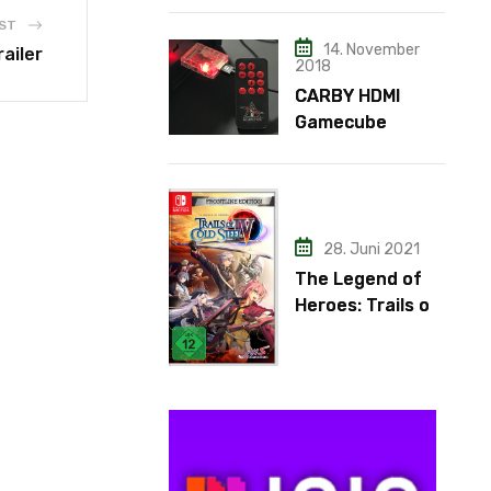
ST
14. November
railer
2018
CARBY HDMI
Gamecube
Adapter
28. Juni 2021
The Legend of
Heroes: Trails of
Cold Steel IV