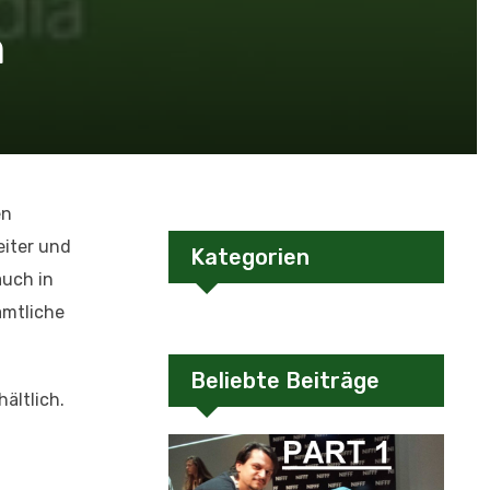
h
en
eiter und
Kategorien
auch in
ämtliche
Beliebte Beiträge
ältlich.