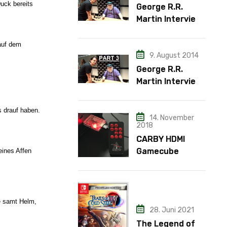
uck bereits
George R.R.
Martin Interview
– Teil 2
auf dem
9. August 2014
George R.R.
Martin Interview
– Teil 3
 drauf haben.
14. November
2018
CARBY HDMI
Gamecube
eines Affen
Adapter
ie samt Helm,
28. Juni 2021
The Legend of