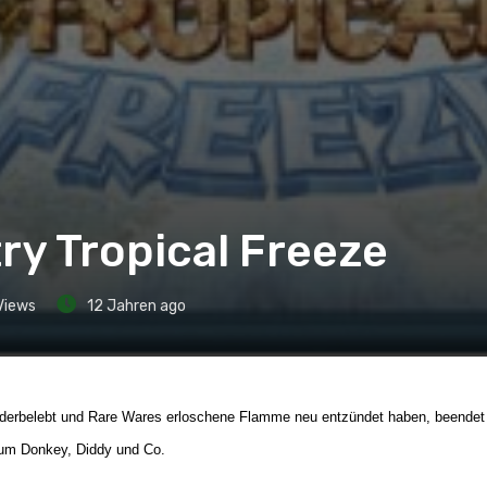
y Tropical Freeze
Views
12 Jahren ago
ederbelebt und Rare Wares erloschene Flamme neu entzündet haben, beendet
d um Donkey, Diddy und Co.