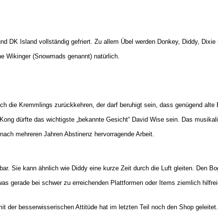
und DK Island vollständig gefriert. Zu allem Übel werden Donkey, Diddy, Dixi
he Wikinger (Snowmads genannt) natürlich.
noch die Kremmlings zurückkehren, der darf beruhigt sein, dass genügend alte
Kong dürfte das wichtigste „bekannte Gesicht“ David Wise sein. Das musikal
nach mehreren Jahren Abstinenz hervorragende Arbeit.
ar. Sie kann ähnlich wie Diddy eine kurze Zeit durch die Luft gleiten. Den Bo
was gerade bei schwer zu erreichenden Plattformen oder Items ziemlich hilfrei
mit der besserwisserischen Attitüde hat im letzten Teil noch den Shop geleitet