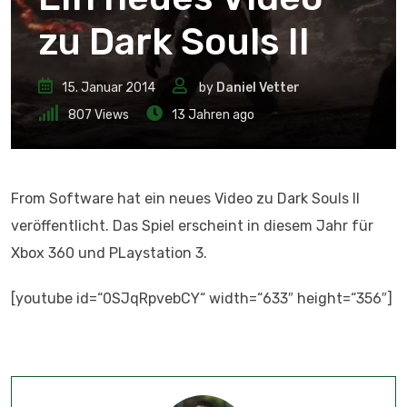
zu Dark Souls II
15. Januar 2014
by
Daniel Vetter
807
Views
13 Jahren ago
From Software hat ein neues Video zu Dark Souls II
veröffentlicht. Das Spiel erscheint in diesem Jahr für
Xbox 360 und PLaystation 3.
[youtube id=“0SJqRpvebCY“ width=“633″ height=“356″]