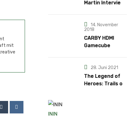
Martin Interview
– Teil 3
14. November
2018
CARBY HDMI
ent
Gamecube
aft mit
kreative
Adapter
28. Juni 2021
The Legend of
Heroes: Trails of
Cold Steel IV
ININ