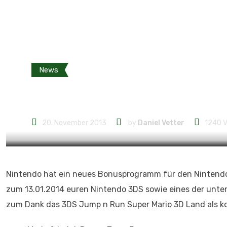
News
Super Mario 3D Lan
20. November 2013
by
Daniel Vetter
1240
V
Nintendo hat ein neues Bonusprogramm für den Nintendo 
zum 13.01.2014 euren Nintendo 3DS sowie eines der unten st
zum Dank das 3DS Jump n Run Super Mario 3D Land als k