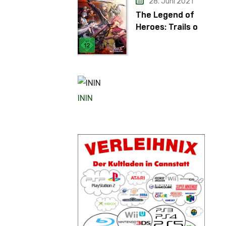
28. Juni 2021
The Legend of
Heroes: Trails of
Cold Steel IV
ININ