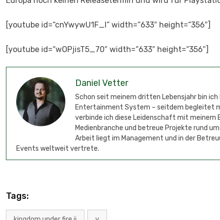
Europa noch keinen Releasetermin und wird für Playstation
[youtube id=“cnYwywU1F_I“ width=“633″ height=“356″]
[youtube id=“wOPjisT5_70″ width=“633″ height=“356″]
Daniel Vetter
Schon seit meinem dritten Lebensjahr bin ich
Entertainment System – seitdem begleitet mic
verbinde ich diese Leidenschaft mit meinem B
Medienbranche und betreue Projekte rund um
Arbeit liegt im Management und in der Betreu
Events weltweit vertrete.
Tags:
kingdom under fire ii
v