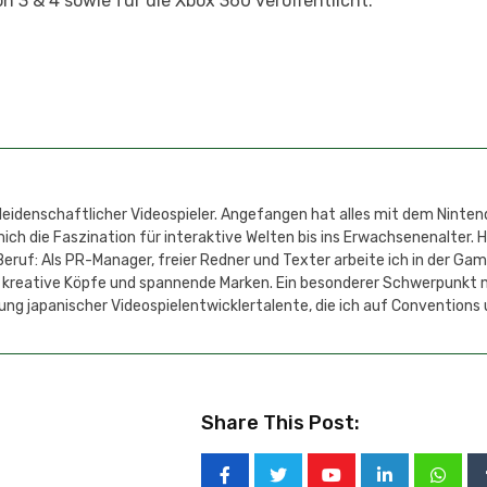
 3 & 4 sowie für die Xbox 360 veröffentlicht.
 leidenschaftlicher Videospieler. Angefangen hat alles mit dem Ninten
h die Faszination für interaktive Welten bis ins Erwachsenenalter. 
eruf: Als PR-Manager, freier Redner und Texter arbeite ich in der Ga
 kreative Köpfe und spannende Marken. Ein besonderer Schwerpunkt 
ung japanischer Videospielentwicklertalente, die ich auf Conventions
Share This Post: