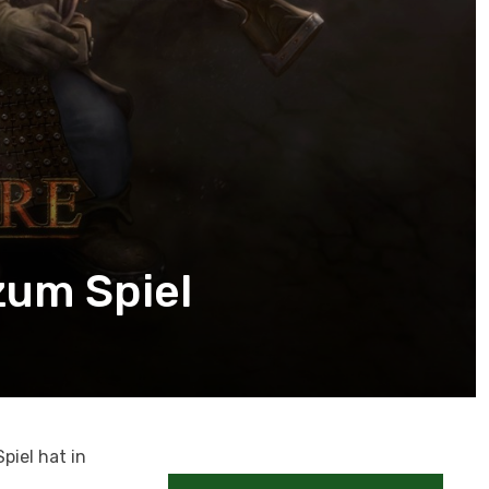
zum Spiel
piel hat in