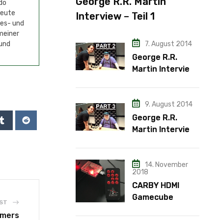
George R.R. Martin
do
Heute
Interview – Teil 1
mes- und
meiner
7. August 2014
 und
George R.R.
Martin Interview
– Teil 2
9. August 2014
George R.R.
Martin Interview
– Teil 3
14. November
2018
CARBY HDMI
Gamecube
ST
Adapter
rmers