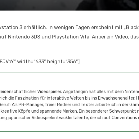
aystation 3 erhältlich. In wenigen Tagen erscheint mit „Blac
uf Nintendo 3DS und Playstation Vita. Anbei ein Video, das
FJVoY“ width=“633″ height=“356″]
 leidenschaftlicher Videospieler. Angefangen hat alles mit dem Ninten
h die Faszination für interaktive Welten bis ins Erwachsenenalter. 
eruf: Als PR-Manager, freier Redner und Texter arbeite ich in der Ga
 kreative Köpfe und spannende Marken. Ein besonderer Schwerpunkt 
ung japanischer Videospielentwicklertalente, die ich auf Conventions