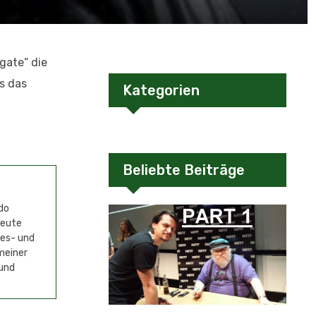
kgate“ die
s das
Kategorien
Beliebte Beiträge
do
Heute
mes- und
meiner
 und