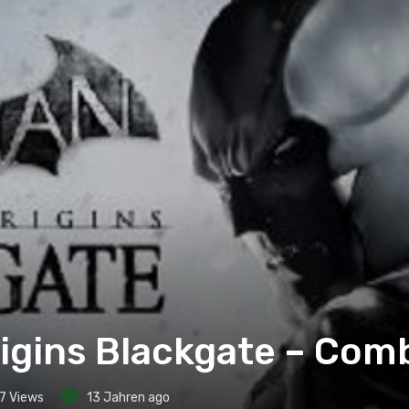
igins Blackgate – Com
7
Views
13 Jahren ago