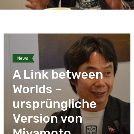
News
A Link between
Worlds –
ursprüngliche
Version von
Miyamoto