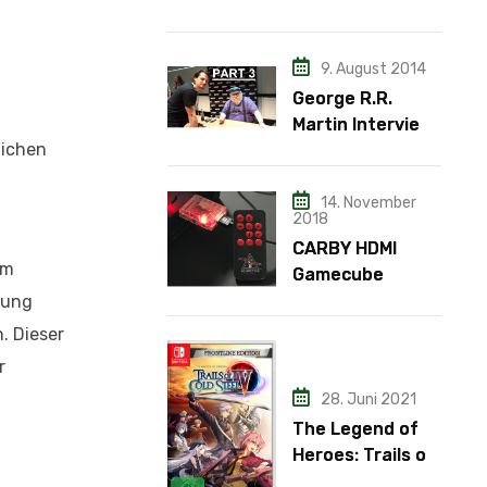
– Teil 2
9. August 2014
George R.R.
Martin Interview
lichen
– Teil 3
14. November
2018
CARBY HDMI
am
Gamecube
Adapter
sung
. Dieser
r
28. Juni 2021
The Legend of
Heroes: Trails of
Cold Steel IV