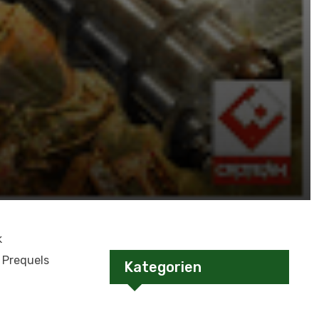
k
 Prequels
Kategorien