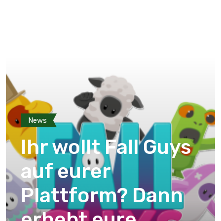
News
Ihr wollt Fall Guys
auf eurer
Plattform? Dann
erhebt eure